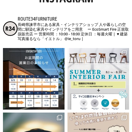
ROUTE34FURNITURE
長崎県諫早市にある家具・インテリアショップ
人や暮らしの空
間に馴染む家具やインテリアをご用意
ー EcoSmart Fire 正規取
扱販売店 ー
営業時間 ：10:00 - 18:00
定休日 ：毎週火曜
|
▼建築
写真撮るなら「イエトル」
@ie_toru
|