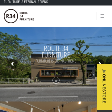
FURNITURE IS ETERNAL FRIEND
コ
ン
テ
ン
ツ
に
ス
R
O
U
T
E
3
4
キ
F
U
R
N
I
T
U
R
E
ッ
FURNITURE IS ETERNAL FRIEND
プ