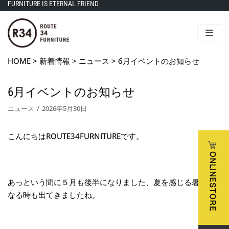
FURNITURE IS ETERNAL FRIEND
コ
ン
テ
ン
HOME
>
新着情報
>
ニュース
>
6月イベントのお知らせ
ツ
に
ス
6月イベントのお知らせ
キ
ニュース
2026年5月30日
ッ
プ
こんにちはROUTE34FURNITUREです。
あっという間に５月も後半になりました、夏を感じる暑さに
なる時も出てきましたね。